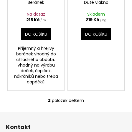
č
Beránek
Duté vlákno
u
j
Na dotaz
Skladem
e
215 Kč
219 Kč
/ m
/ kg
m
e
DO KOŠÍKU
DO KOŠÍKU
Příjemný a hřejivý
VAFLE
beránek vhodný do
BĚLAVĚ
chladného období.
ŠEDÁ
Vhodný na výrobu
249
deček, čepiček,
Kč
nákrčníků nebo třeba
capáčků.
2
položek celkem
O
v
Z
l
á
á
Kontakt
d
p