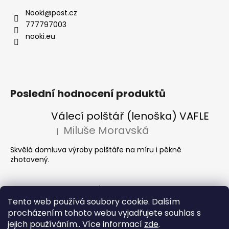
a
a
Nooki
@
post.cz
c
t
777797003
í
í
nooki.eu
p
r
v
k
y
Poslední hodnocení produktů
v
ý
Válecí polštář (lenoška) VAFLE
p
Miluše Moravská
i
|
Hodnocení produktu je 5 z 5 hvězdiček.
s
Skvělá domluva výroby polštáře na míru i pěkně
u
zhotovený.
Informace pro vás
Tento web používá soubory cookie. Dalším
Termín dodání
procházením tohoto webu vyjadřujete souhlas s
jejich používáním.. Více informací
zde
.
Obchodní podmínky