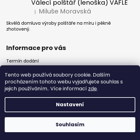
Válecí polštář (lenoška) VAFLE
a
Miluše Moravská
|
Hodnocení produktu je 5 z 5 hvězdiček.
j
í
Skvělá domluva výroby polštáře na míru i pěkně
zhotovený.
t
?
Informace pro vás
Termín dodání
Obchodní podmínky
HLEDAT
Tento web používá soubory cookie. Dalším
Podmínky ochrany osobních údajů
procházením tohoto webu vyjadřujete souhlas s
jejich používáním.. Více informací
zde
.
Vytvořil Shoptet
D
Nastavení
Copyright 2026
Nooki
. Všechna práva vyhrazena.
o
p
o
S kódem “DOPRAVAZDARMA” získáte dopravu přes
Souhlasím
r
Zásilkovnu na výdejnu zdarma ❤️
u