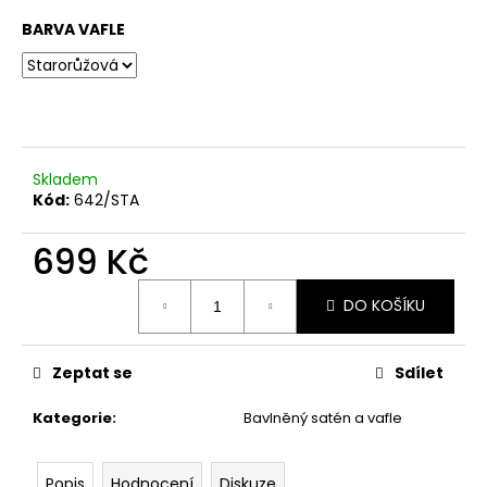
č
z
u
BARVA VAFLE
5
j
hvězdiček.
e
m
e
Skladem
BERÁNKOVO
Kód:
642/STA
BERÁNKOVÁ
DEČKA
ECRU
699 Kč
699
Měrná
Kč
DO KOŠÍKU
cena:
Zeptat se
Sdílet
Kategorie
:
Bavlněný satén a vafle
Popis
Hodnocení
Diskuze