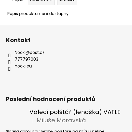
Popis produktu není dostupný
Z
á
Kontakt
p
a
Nooki
@
post.cz
t
777797003
í
nooki.eu
Poslední hodnocení produktů
Válecí polštář (lenoška) VAFLE
Miluše Moravská
|
Hodnocení produktu je 5 z 5 hvězdiček.
Skvělá domluva výroby polštáře na míru i pěkně