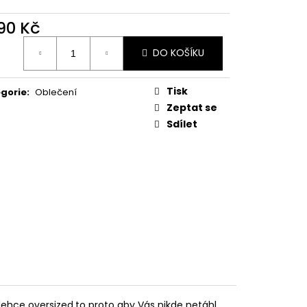
RÁNKOVÁ DEČKA ECRU
390 Kč
ná
DO KOŠÍKU
:
Tisk
gorie
:
Oblečení
Zeptat se
Sdílet
 lehce oversized,to proto aby Vás nikde netáhl