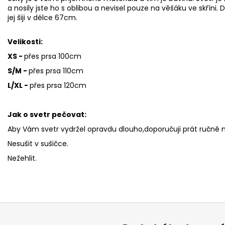
a nosily jste ho s oblibou a nevisel pouze na věšáku ve skříni
jej šiji v délce 67cm.
Velikosti:
XS -
přes prsa 100cm
S/M -
přes prsa 110cm
L/XL -
přes prsa 120cm
Jak o svetr pečovat:
Aby Vám svetr vydržel opravdu dlouho,doporučuji prát ručně n
Nesušit v sušičce.
Nežehlit.