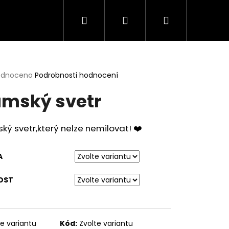
Hledat
Přihlášení
Nákupní
Nažehlovačky
Obchodní podmínky
Ter
košík
rné
odnoceno
Podrobnosti hodnocení
cení
mský svetr
ktu
ý svetr,který nelze nemilovat! ❤️
ček.
A
OST
Následující
te variantu
Kód:
Zvolte variantu