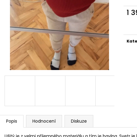
VAFLOVÝ DEKORAČNÍ POLŠTÁŘEK
BERÁNKOVO BE
399 Kč
699 Kč
1 
Měr
cena
Kate
Popis
Hodnocení
Diskuze
Ušitý je z velmi příjemného materiálu a tím je bavlna. Svetr je