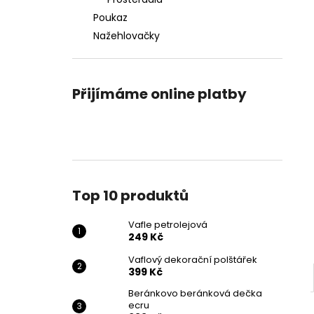
VAFLE PETROLEJOVÁ
l
Poukaz
249 Kč
Nažehlovačky
Přijímáme online platby
Top 10 produktů
Vafle petrolejová
249 Kč
Vaflový dekorační polštářek
399 Kč
Beránkovo beránková dečka
ecru