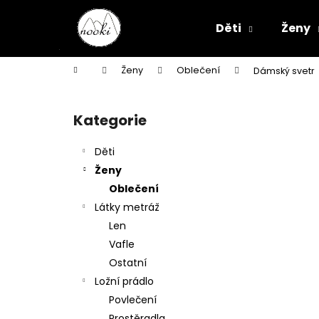
K
Přejít
na
o
Děti
Ženy
obsah
Zpět
Zpět
š
do
do
í
Domů
Ženy
Oblečení
Dámský svetr
k
obchodu
obchodu
P
o
Kategorie
Přeskočit
s
kategorie
t
Děti
r
Ženy
a
Oblečení
n
Látky metráž
n
Len
í
Vafle
p
Ostatní
a
Ložní prádlo
n
Povlečení
e
Prostěradla