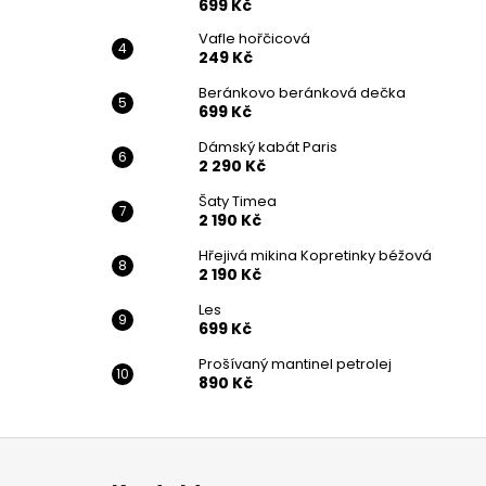
699 Kč
Vafle hořčicová
249 Kč
Beránkovo beránková dečka
699 Kč
Dámský kabát Paris
2 290 Kč
Šaty Timea
2 190 Kč
Hřejivá mikina Kopretinky béžová
2 190 Kč
Les
699 Kč
Prošívaný mantinel petrolej
890 Kč
Z
á